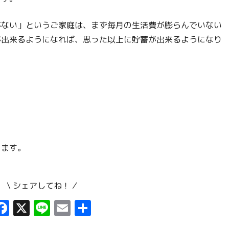
がない」というご家庭は、まず毎月の生活費が膨らんでいない
が出来るようになれば、思った以上に貯蓄が出来るようになり
。
ります。
\ シェアしてね！ ⁄
F
X
Li
E
共
a
n
m
有