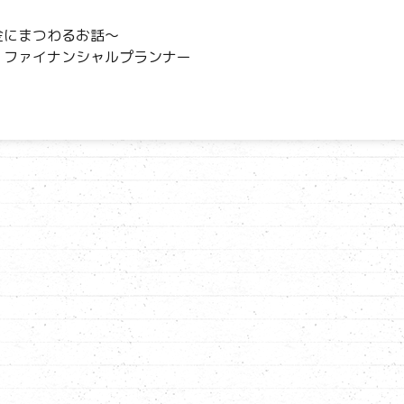
ce
e
ai
金にまつわるお話～
b
l
ファイナンシャルプランナー
o
o
k