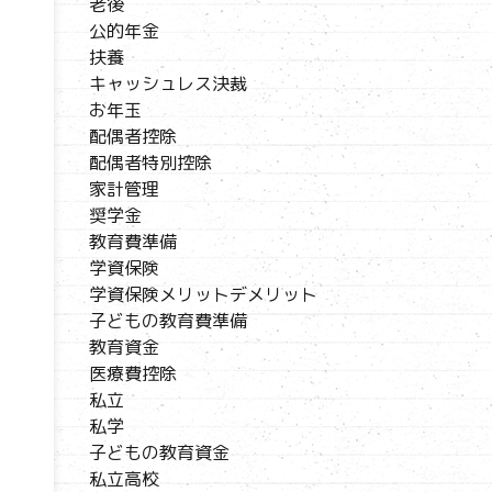
老後
公的年金
扶養
キャッシュレス決裁
お年玉
配偶者控除
配偶者特別控除
家計管理
奨学金
教育費準備
学資保険
学資保険メリットデメリット
子どもの教育費準備
教育資金
医療費控除
私立
私学
子どもの教育資金
私立高校