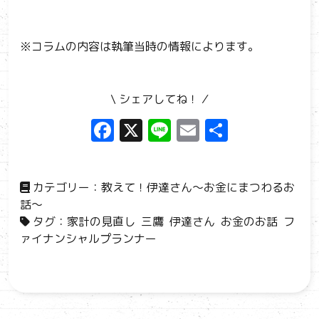
※コラムの内容は執筆当時の情報によります。
\ シェアしてね！ ⁄
F
X
Li
E
共
a
n
m
有
ce
e
ai
カテゴリー：
教えて！伊達さん～お金にまつわるお
b
l
話～
o
タグ：
家計の見直し
三鷹
伊達さん
お金のお話
フ
o
ァイナンシャルプランナー
k