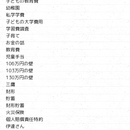
子どもの教育費
幼稚園
私学学費
子どもの大学費用
学習費調査
子育て
お金の話
教育費
児童手当
106万円の壁
103万円の壁
130万円の壁
三鷹
財形
貯蓄
財形貯蓄
火災保険
個人賠償責任特約
伊達さん