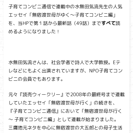
子育てコンビニ通信で連載中の水無田気流先生の人気
エッセイ「無宿渡世母がゆく～子育てコンビニ編」
を、当HPで第１話から最新話（49話）まで
すべて
読
めるようになりました！
水無田気流さんは、社会学者で詩人で大学教授。Eテ
レなどにもよく出演されていますが、NPO子育てコン
ビニの会員でもあります。
元々『読売ウィークリー』で2008年の最終号まで連載
していたエッセイ「無宿渡世母が行く」の続きを、
『子育てコンビニ通信』において「無宿渡世母が行く
～ 子育てコンビニ編」として連載が始まりました。
三鷹地元ネタを中心に無宿渡世の大五郎との母子生活