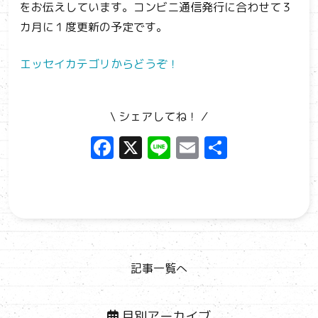
をお伝えしています。コンビニ通信発行に合わせて３
カ月に１度更新の予定です。
エッセイカテゴリからどうぞ！
\ シェアしてね！ ⁄
F
X
Li
E
共
a
n
m
有
ce
e
ai
b
l
o
o
記事一覧へ
k
月別アーカイブ