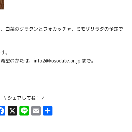
は、白菜のグラタンとフォカッチャ、ミモザサラダの予定で
です。
たは、info2@kosodate.or.jp まで。
\ シェアしてね！ ⁄
F
X
Li
E
共
a
n
m
有
ce
e
ai