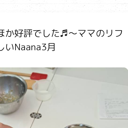
ほか好評でした♬～ママのリフ
いNaana3月