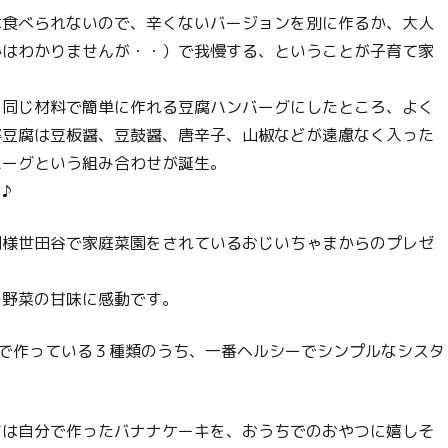
は食べられないので、辛くないバージョンを別に作るか、大人
かはわかりませんが・・）で我慢する、ということが子育て家
、同じ材料で簡単に作れる豆腐ハンバーグにしたところ、よく
婆豆腐は豆板醤、豆鼓醤、唐辛子、山椒などが遠慮なく入った
バーグという組み合わせが誕生。
♪
同様世田谷で家庭菜園をされているおじいちゃまからのプレゼ
の野菜の甘味に感動です。
naで作っている３種類のうち、一番ヘルシーでシンプルなシスタ
ちは自分で作ったバナナケーキを、おうちでのおやつに嬉しそ