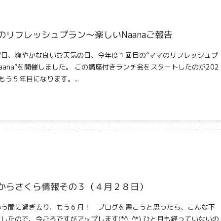
のリフレッシュプラン～楽しいNaanaご報告
曜日、爽やかな良いお天気の日、今年度１回目の”ママのリフレッシュプ
aana”を開催しました。 この講座付きランチ会をスタートしたのが202
もう５年目になります。...
からさくら情報その３（４月２８日）
いう間に過ぎ去り、もう６月！ ブログを書こうと思ったら、こんな下
したので、今ごろですがアップします(*^_^*) ひと月も経っていないの