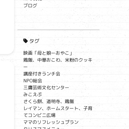
ブログ
タグ
映画「母と娘ーおやこ」
鶏飯、中華おこわ、米粉のクッキ
ー
講座付きランチ会
NPO総会
三鷹芸術文化センター
みこえぷ
さくら餅、道明寺、鶏飯
レイマン、ホームスタート、子育
てコンビニ広場
ママのリフレッシュプラン