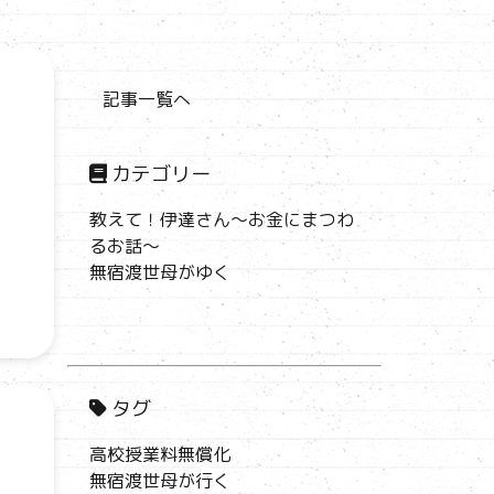
記事一覧へ
カテゴリー
教えて！伊達さん～お金にまつわ
るお話～
無宿渡世母がゆく
タグ
高校授業料無償化
無宿渡世母が行く