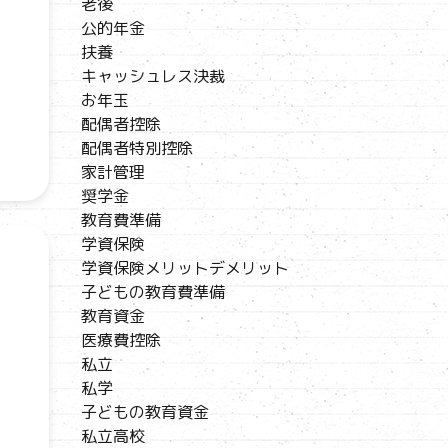
老後
公的年金
扶養
キャッシュレス決裁
お年玉
配偶者控除
配偶者特別控除
家計管理
奨学金
教育費準備
学資保険
学資保険メリットデメリット
子どもの教育費準備
教育資金
医療費控除
私立
私学
子どもの教育資金
私立高校