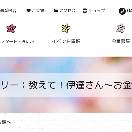
0
事業内容
ご支援
アクセス
ショップ
イベント情報
会員募集
ムスタート・みたか
リー：教えて！伊達さん～お金
お話～