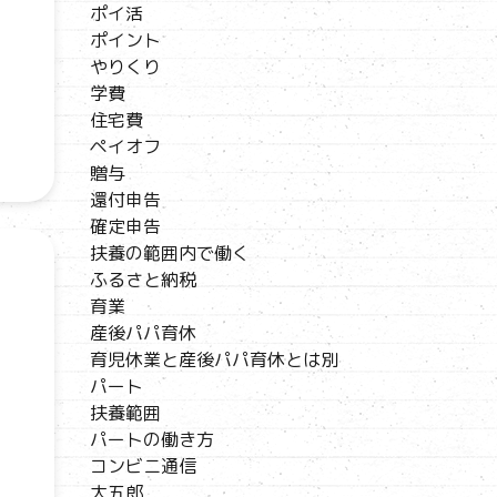
ポイ活
ポイント
やりくり
学費
住宅費
ペイオフ
贈与
還付申告
確定申告
扶養の範囲内で働く
ふるさと納税
育業
産後パパ育休
育児休業と産後パパ育休とは別
パート
扶養範囲
パートの働き方
コンビニ通信
大五郎