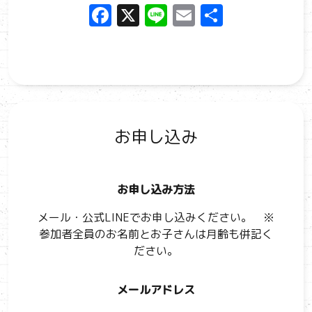
F
X
Li
E
共
a
n
m
有
ce
e
ai
b
l
o
o
お申し込み
k
お申し込み方法
メール・公式LINEでお申し込みください。 ※
参加者全員のお名前とお子さんは月齢も併記く
ださい。
メールアドレス