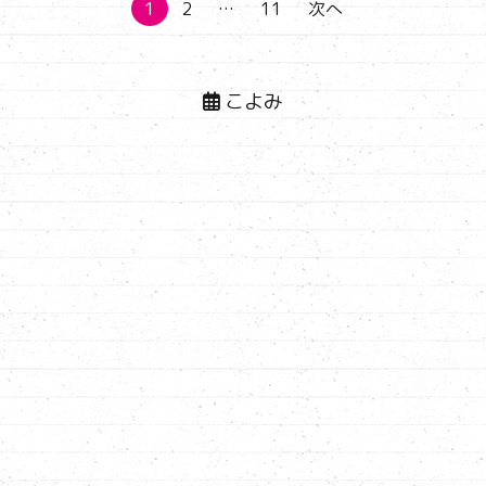
投
1
2
…
11
次へ
稿
の
こよみ
ペ
ー
ジ
送
り