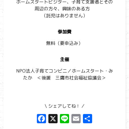
ホームスタートビジター、子育て支援者とその
周辺の方々、興味のある方
（託児はありません）
参加費
無料（要申込み）
主催
NPO法人子育てコンビ二／ホームスタート・み
たか ＜後援 三鷹市社会福祉協議会＞
\ シェアしてね！ ⁄
F
X
Li
E
共
a
n
m
有