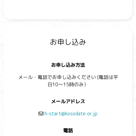
ce
e
ai
b
l
o
o
お申し込み
k
お申し込み方法
メール・電話でお申し込みください (電話は平
日10～15時のみ）
メールアドレス
h-start@kosodate.or.jp
電話