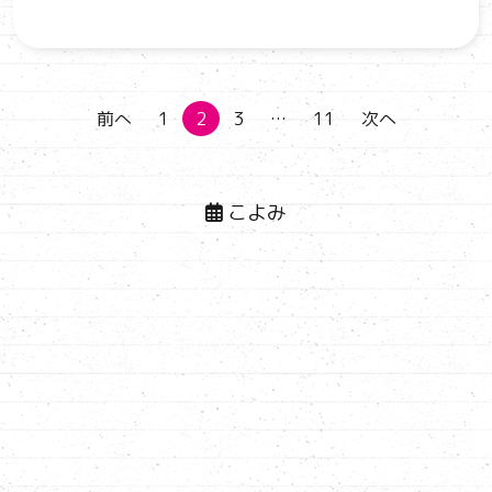
投
前へ
1
2
3
…
11
次へ
稿
の
こよみ
ペ
ー
ジ
送
り